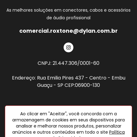
As melhores soluções em conectores, cabos e acessórios
de áudio profissional
comercial.roxtone@dylan.com.br
CNPJ: 21.447.306/0001-60
Endereço: Rua Emilia Pires 437 - Centro - Embu
Guaçu - SP CEP:06900-130
Desenvolvido por:
Ao clicar em "Aceitar", você concorda com a
armazenagem de cookies em seus dispositivos para
analisar e melhorar nossos produtos, personalizar
anúncios e outros conteúdos em todo o site
Política
© 2025 | Roxtone .:. Todos os direitos reservados