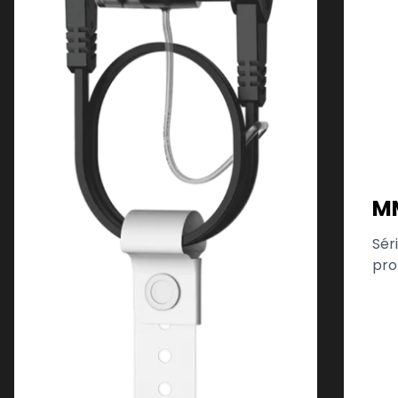
M
Sér
pro