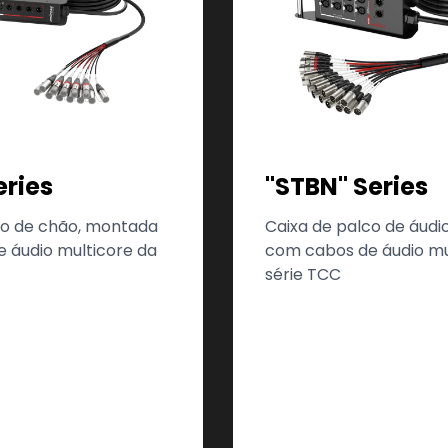
eries
"STBN" Series
co de chão, montada
Caixa de palco de áud
 áudio multicore da
com cabos de áudio mu
série TCC