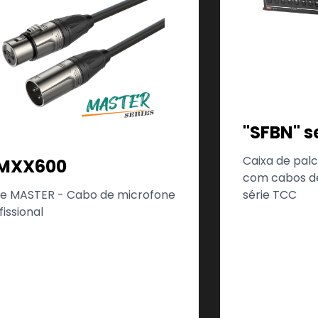
"SFBN" s
Caixa de pal
MXX600
com cabos de
série TCC
ie MASTER - Cabo de microfone
fissional